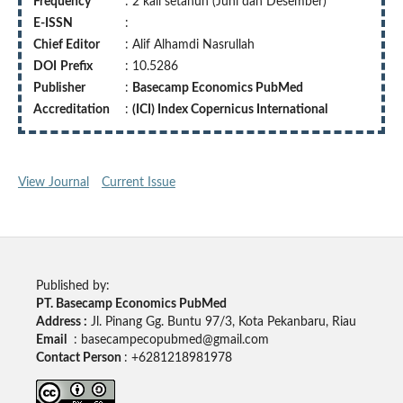
Frequency
: 2 kali setahun (Juni dan Desember)
E-ISSN
:
Chief Editor
: Alif Alhamdi Nasrullah
DOI
Prefix
: 10.5286
Publisher
:
Basecamp Economics PubMed
Accreditation
:
(ICI) Index Copernicus International
View Journal
Current Issue
Published by:
PT. Basecamp Economics PubMed
Address :
Jl. Pinang Gg. Buntu 97/3, Kota Pekanbaru, Riau
Email
: basecampecopubmed@gmail.com
Contact Person
: +6281218981978