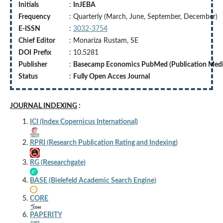
Initials
:
InJEBA
Frequency
: Quarterly (March, June, September, December)
E-ISSN
:
3032-3754
Chief Editor
: Monariza Rustam, SE
DOI
Prefix
: 10.5281
Publisher
:
Basecamp Economics PubMed (Publication Medi
Status
:
Fully Open Acces Journal
JOURNAL INDEXING
:
ICI (Index Copernicus International)
RPRI (Research Publication Rating and Indexing)
RG (Researchgate)
BASE (Bielefeld Academic Search Engine)
CORE
PAPERITY