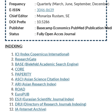
Frequency
: Quarterly (March, June, September, December)
E-ISSN
:
3046-8639
Chief Editor
: Monariza Rustam, SE
DOI
Prefix
: 10.5286
Publisher
:
Basecamp Economics PubMed (Publication Medi
Status
:
Fully Open Acces Journal
INDEXING
:
ICI (Index Copernicus International)
ResearchGate
BASE (Bielefeld Academic Search Engine)
CORE
PAPERITY
ASCI (Asian Science Citation Index)
ARI (Asian Research Index)
ROAD
EuroPUB
ESJI (Eurasian Scientific Journal Index)
DRJI (Directory of Research Journals Indexing)
IA (Internet Archive)