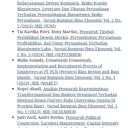
Keberagaman Dewan Komisaris, Risiko Komite
Manajemen, Leverage Dan Ukuran Perusahaan
Terhadap Pengungkapan Manajemen Risiko
Perusahaan
,
Jurnal Rumpun Ilmu Ekonomi: Vol. 2 No.
2 (2024): JRIE (JUNI)
Tia Kartika Putri, Dony Martias,
Pengaruh Tingkat
Pendidikan Dewan Direksi, Pertumbuhan Perusahaan,
Profitabilitas, dan Umur Perusahaan Terhadap
Manajemen Laba
,
Jurnal Rumpun Ilmu Ekonomi: Vol.
2 No. 3 (2024): JRIE (SEPTEMBER)
Mulia Sosiady, Ermansyah Ermansyah,
Implementation and Recruitment Process of
Employees at PT PLN (Persero) Riau Region and Riau
Islands
,
Jurnal Rumpun Ilmu Ekonomi: Vol. 2 No. 1
(2024): JRIE (MARET)
Nopri Ahadi,
Analisis Pengaruh Kepemimpinan
Transformasional Dan Budaya Organisasi Terhadap
Motivasi Dosen (Survey Pada Universitas Swasta Di
Provinsi Riau)
,
Jurnal Rumpun Ilmu Ekonomi: Vol. 1
No. 1 (2023): JRIE (DESEMBER)
Jufri Zarli, Andri Novius,
Pengaruh Political
Connection, Earnings Management, Capital Intensity,